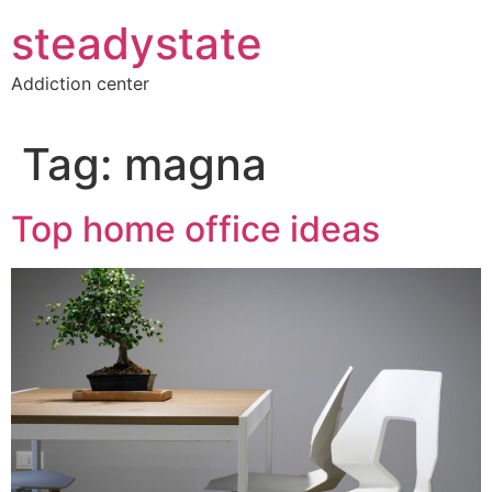
Skip
steadystate
to
content
Addiction center
Tag:
magna
Top home office ideas