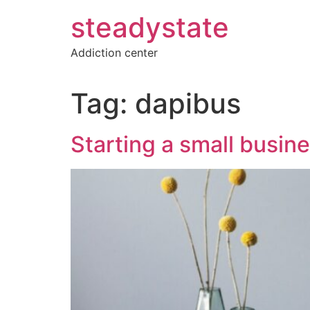
Skip
steadystate
to
content
Addiction center
Tag:
dapibus
Starting a small busin